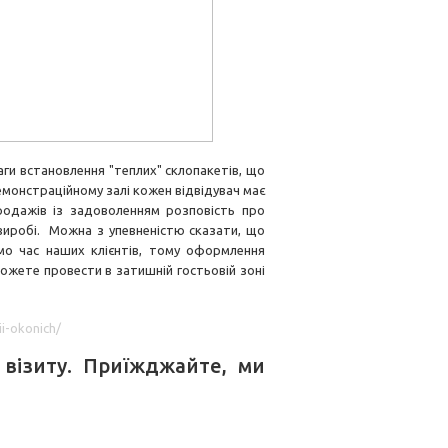
 встановлення "теплих" склопакетів, що
монстраційному залі кожен відвідувач має
родажів із задоволенням розповість про
виробі. Можна з упевненістю сказати, що
ємо час наших клієнтів, тому оформлення
ожете провести в затишній гостьовій зоні
i-okonich/
візиту. Приїжджайте, ми