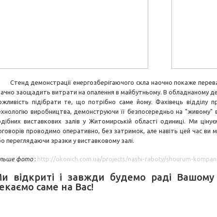
тенд демонстрації енергозберігаючого скла наочно покаже переваги
начно заощадить витрати на опалення в майбутньому. В обладнаному де
ожливість підібрати те, що потрібно саме йому. Фахівець відділу п
ехнологію виробництва, демонструючи її безпосередньо на "живому" 
одібних виставкових залів у Житомирській області одиниці. Ми ціну
оговорів проводимо оперативно, без затримок, але навіть цей час ви м
бо переглядаючи зразки у виставковому залі.
ільше фото
:
http://okonich.com.ua/projects/nashi-raboty/shourum-kompani
и відкриті і завжди будемо раді Вашому 
екаємо саме на Вас!