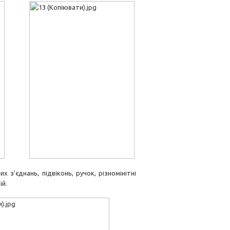
'єднань, підвіконь, ручок, різномінітні
ій.