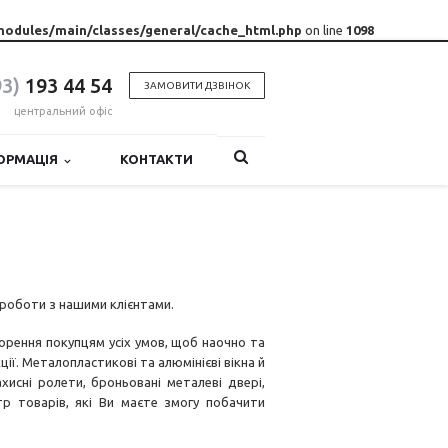
modules/main/classes/general/cache_html.php
on line
1098
93)
193 44 54
ЗАМОВИТИ ДЗВІНОК
центральний офіс
ОРМАЦІЯ
КОНТАКТИ
 роботи з нашими клієнтами.
рення покупцям усіх умов, щоб наочно та
. Металопластикові та алюмінієві вікна й
хисні ролети, броньовані металеві двері,
ктр товарів, які Ви маєте змогу побачити