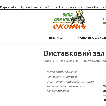
Deprecated
: Unparenthesized `a ? b : c ? d : e` is deprecated. Use either `(a ? b 
І
п
ПРО НАС
НАША ПРОДУКЦ
Виставковий зал 
Головна
Про компанію
Виставковий зал
Мета нашої компанії -
Ш
пропозиція широкого
О
асортименту товарів та послуг
м
на постійно високій якості
д
обслуговування.
м
"