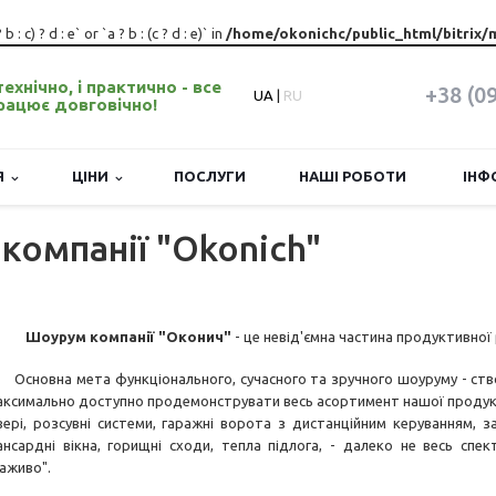
: c) ? d : e` or `a ? b : (c ? d : e)` in
/home/okonichc/public_html/bitrix/
 технічно, і практично - все
+38 (0
UA
|
RU
рацює довговічно!
ІЯ
ЦІНИ
ПОСЛУГИ
НАШІ РОБОТИ
ІНФ
компанії "Okonich"
оурум компанії "Оконич"
- це невід'ємна частина продуктивної
сновна мета функціонального, сучасного та зручного шоуруму - ство
аксимально доступно продемонструвати весь асортимент нашої продукції
вері, розсувні системи, гаражні ворота з дистанційним керуванням, за
ансардні вікна, горищні сходи, тепла підлога, - далеко не весь спе
наживо".