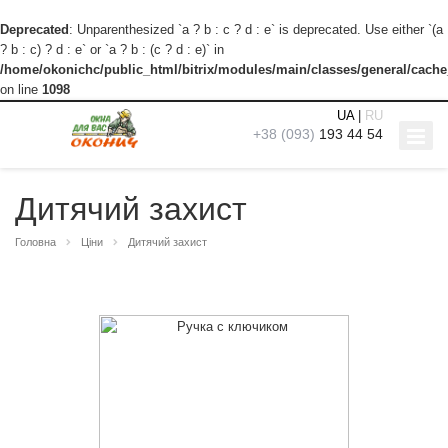
Deprecated
: Unparenthesized `a ? b : c ? d : e` is deprecated. Use either `(a
? b : c) ? d : e` or `a ? b : (c ? d : e)` in
/home/okonichc/public_html/bitrix/modules/main/classes/general/cach
on line
1098
UA
|
RU
+38 (093)
193 44 54
Дитячий захист
Головна
Ціни
Дитячий захист