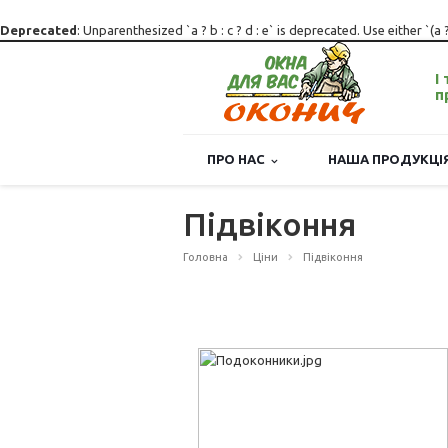
Deprecated
: Unparenthesized `a ? b : c ? d : e` is deprecated. Use either `(a ? b 
І
п
ПРО НАС
НАША ПРОДУКЦ
Підвіконня
Головна
Ціни
Підвіконня