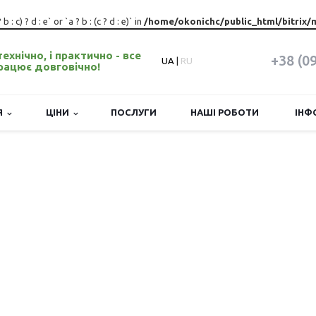
: c) ? d : e` or `a ? b : (c ? d : e)` in
/home/okonichc/public_html/bitrix/
 технічно, і практично - все
+38 (0
UA
|
RU
рацює довговічно!
ІЯ
ЦІНИ
ПОСЛУГИ
НАШІ РОБОТИ
ІНФ