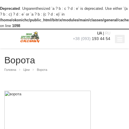
Deprecated
: Unparenthesized `a ? b : c ? d : e` is deprecated. Use either `(a
? b : c) ? d : e` or `a ? b : (c ? d : e)` in
/home/okonichc/public_html/bitrix/modules/main/classes/general/cach
on line
1098
UA
|
RU
+38 (093)
193 44 54
Ворота
Головна
Ціни
Ворота