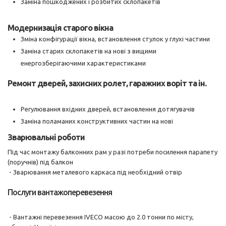
Заміна пошкоджених і розбитих склопакетів
Модернизація старог
о вікна
Зміна конфігурації вікна, встановлення стулок у глухі частини
Заміна старих склопакетів на нові з вищими
енергозберігаючими характеристиками
Ремонт дверей, захисних ролет, гаражних воріт та ін.
Регулювання вхідних дверей, встановлення дотягувачів
Заміна поламаних конструктивних частин на нові
Зварювальні роботи
Під час монтажу балконних рам у разі потреби посилення парапету
(поручнів) під балкон
- Зварювання металевого каркаса під необхідний отвір
Послуги вантажоперевезення
- Вантажні перевезення IVECO масою до 2.0 тонни по місту,