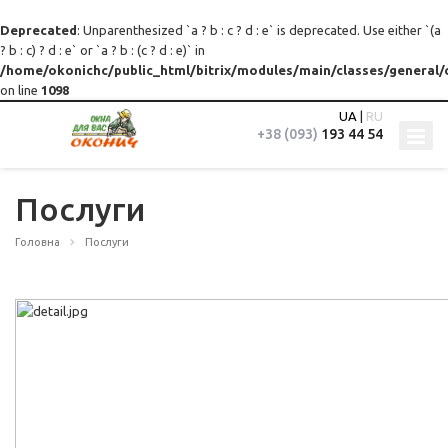
Deprecated
: Unparenthesized `a ? b : c ? d : e` is deprecated. Use either `(a
? b : c) ? d : e` or `a ? b : (c ? d : e)` in
/home/okonichc/public_html/bitrix/modules/main/classes/general/
on line
1098
UA
|
RU
+38 (093)
193 44 54
Послуги
Головна
Послуги