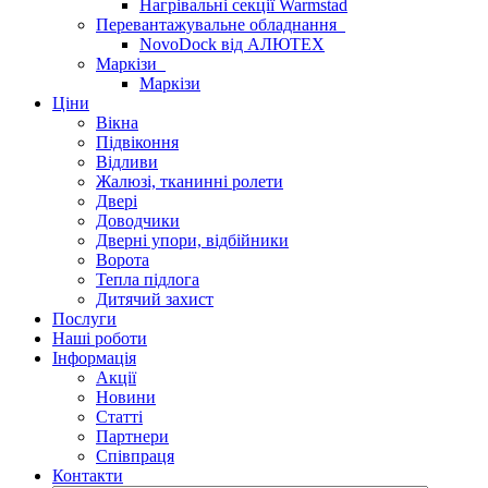
Нагрівальні секції Warmstad
Перевантажувальне обладнання
NovoDock від АЛЮТЕХ
Маркізи
Маркізи
Ціни
Вікна
Підвіконня
Відливи
Жалюзі, тканинні ролети
Двері
Доводчики
Дверні упори, відбійники
Ворота
Тепла підлога
Дитячий захист
Послуги
Наші роботи
Інформація
Акції
Новини
Статті
Партнери
Співпраця
Контакти