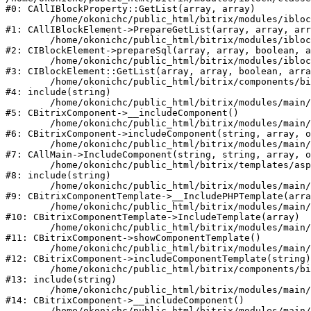
#0: CAllIBlockProperty::GetList(array, array)

	/home/okonichc/public_html/bitrix/modules/iblock/classes/general/iblockelement.php:2854

#1: CAllIBlockElement->PrepareGetList(array, array, arr
	/home/okonichc/public_html/bitrix/modules/iblock/classes/mysql/iblockelement.php:322

#2: CIBlockElement->prepareSql(array, array, boolean, a
	/home/okonichc/public_html/bitrix/modules/iblock/classes/mysql/iblockelement.php:641

#3: CIBlockElement::GetList(array, array, boolean, arra
	/home/okonichc/public_html/bitrix/components/bitrix/news.list/component.php:250

#4: include(string)

	/home/okonichc/public_html/bitrix/modules/main/classes/general/component.php:548

#5: CBitrixComponent->__includeComponent()

	/home/okonichc/public_html/bitrix/modules/main/classes/general/component.php:600

#6: CBitrixComponent->includeComponent(string, array, o
	/home/okonichc/public_html/bitrix/modules/main/classes/general/main.php:1035

#7: CAllMain->IncludeComponent(string, string, array, o
	/home/okonichc/public_html/bitrix/templates/aspro-scorp/components/bitrix/news/catalog/news.php:105

#8: include(string)

	/home/okonichc/public_html/bitrix/modules/main/classes/general/component_template.php:714

#9: CBitrixComponentTemplate->__IncludePHPTemplate(arra
	/home/okonichc/public_html/bitrix/modules/main/classes/general/component_template.php:806

#10: CBitrixComponentTemplate->IncludeTemplate(array)

	/home/okonichc/public_html/bitrix/modules/main/classes/general/component.php:681

#11: CBitrixComponent->showComponentTemplate()

	/home/okonichc/public_html/bitrix/modules/main/classes/general/component.php:629

#12: CBitrixComponent->includeComponentTemplate(string)

	/home/okonichc/public_html/bitrix/components/bitrix/news/component.php:209

#13: include(string)

	/home/okonichc/public_html/bitrix/modules/main/classes/general/component.php:548

#14: CBitrixComponent->__includeComponent()

	/home/okonichc/public_html/bitrix/modules/main/classes/general/component.php:600
