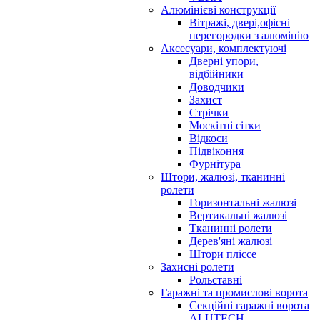
Алюмінієві конструкції
Вітражі, двері,офісні
перегородки з алюмінію
Аксесуари, комплектуючі
Дверні упори,
відбійники
Доводчики
Захист
Стрічки
Москітні сітки
Відкоси
Підвіконня
Фурнітура
Штори, жалюзі, тканинні
ролети
Горизонтальні жалюзі
Вертикальні жалюзі
Тканинні ролети
Дерев'яні жалюзі
Штори пліссе
Захисні ролети
Рольставні
Гаражні та промислові ворота
Секційні гаражні ворота
ALUTECH