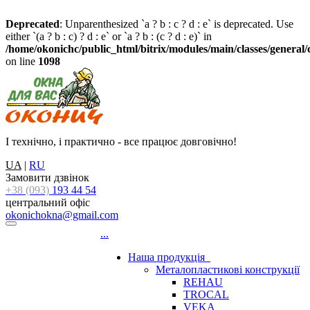
Deprecated
: Unparenthesized `a ? b : c ? d : e` is deprecated. Use
either `(a ? b : c) ? d : e` or `a ? b : (c ? d : e)` in
/home/okonichc/public_html/bitrix/modules/main/classes/general
on line
1098
І технічно, і практично - все працює довговічно!
UA
|
RU
Замовити дзвінок
+38 (093)
193 44 54
центральний офіс
okonichokna@gmail.com
...
Наша продукція
Металопластикові конструкції
REHAU
TROCAL
VEKA