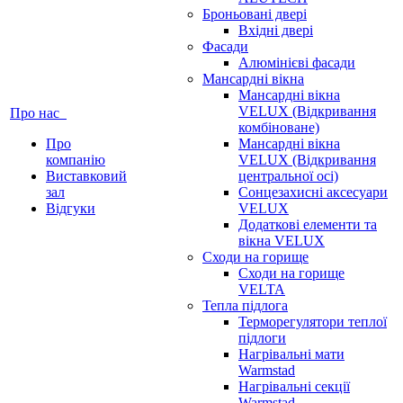
Броньовані двері
Вхідні двері
Фасади
Алюмінієві фасади
Мансардні вікна
Мансардні вікна
VELUX (Відкривання
Про нас
комбіноване)
Про
Мансардні вікна
компанію
VELUX (Відкривання
Виставковий
центральної осі)
зал
Сонцезахисні аксесуари
Відгуки
VELUX
Додаткові елементи та
вікна VELUX
Сходи на горище
Сходи на горище
VELTA
Тепла підлога
Терморегулятори теплої
підлоги
Нагрівальні мати
Warmstad
Нагрівальні секції
Warmstad