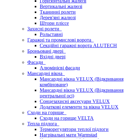
Горизонтальні жалюзі
Вертикальні жалюзі
Тканинні ролети
Дерев'яні жалюзі
Штори пліссе
Захисні ролети
Рольставні
Гаражні та промислові ворота
Секційні гаражні ворота ALUTECH
Броньовані двері
Вхідні двері
Фасади
Алюмінієві фасади
Мансардні вікна
Мансардні вікна VELUX (Відкривання
комбіноване)
Мансардні вікна VELUX (Відкривання
центральної осі)
Сонцезахисні аксесуари VELUX
Додаткові елементи та вікна VELUX
Сходи на горище
Сходи на горище VELTA
Тепла підлога
Терморегулятори теплої підлоги
Нагрівальні мати Warmstad