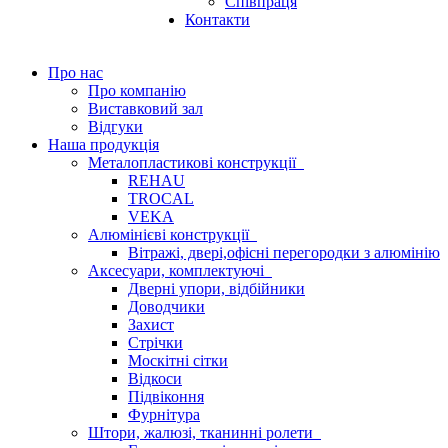
Співпраця
Контакти
Про нас
Про компанію
Виставковий зал
Відгуки
Наша продукція
Металопластикові конструкції
REHAU
TROCAL
VEKA
Алюмінієві конструкції
Вітражі, двері,офісні перегородки з алюмінію
Аксесуари, комплектуючі
Дверні упори, відбійники
Доводчики
Захист
Стрічки
Москітні сітки
Відкоси
Підвіконня
Фурнітура
Штори, жалюзі, тканинні ролети