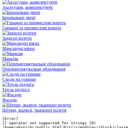
Аксесуари, комплектуючі
Броньовані двері
Гаражні та промислові ворота
Захисні ролети
Мансардні вікна
Маркізи
Перевантажувальне обладнання
Сходи на горище
Тепла підлога
Фасади
Штори, жалюзі, тканинні ролети
[Error] 

[] operator not supported for strings (0)

/home/okonichc/public_html/bitrix/modules/iblock/classe