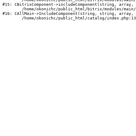
#15: CBitrixComponent->includeComponent(string, array, 
	/home/okonichc/public_html/bitrix/modules/main/classes/general/main.php:1035

#16: CAllMain->IncludeComponent(string, string, array, 