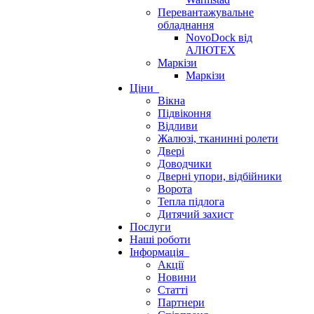
Перевантажувальне
обладнання
NovoDock від
АЛЮТЕХ
Маркізи
Маркізи
Ціни
Вікна
Підвіконня
Відливи
Жалюзі, тканинні ролети
Двері
Доводчики
Дверні упори, відбійники
Ворота
Тепла підлога
Дитячий захист
Послуги
Наші роботи
Інформація
Акції
Новини
Статті
Партнери